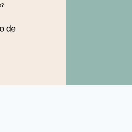
o?
to de