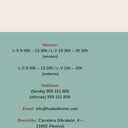
Horario:
L-S 9:30h – 13:30h / L-V 16:30h – 20:30h
(
verano
)
L-S 9:30h – 13:30h / L-V 16h – 20h
(
invierno
)
Teléfono:
(tienda) 959 151 806
(oficinas)
959 151 809
Email:
info@huelvahome.com
Dirección:
Carretera Gibraleón, 4 –
21002 (Huelva)