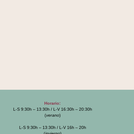
Horario:
L-S 9:30h – 13:30h / L-V 16:30h – 20:30h
(
verano
)
L-S 9:30h – 13:30h / L-V 16h – 20h
(
invierno
)