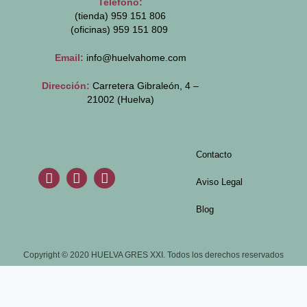
Teléfono:
(tienda) 959 151 806
(oficinas)
959 151 809
Email:
info@huelvahome.com
Dirección:
Carretera Gibraleón, 4 –
21002 (Huelva)
Contacto
Aviso Legal
Blog
Copyright © 2020 HUELVA GRES XXI. Todos los derechos reservados