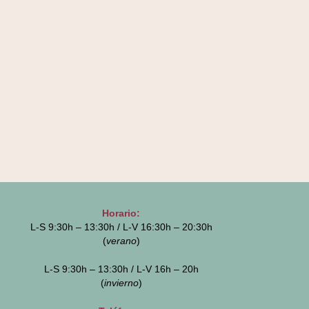
Horario:
L-S 9:30h – 13:30h / L-V 16:30h – 20:30h
(
verano
)
L-S 9:30h – 13:30h / L-V 16h – 20h
(
invierno
)