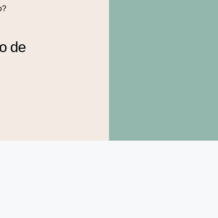
o?
to de