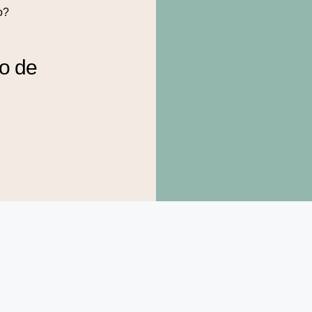
o?
to de