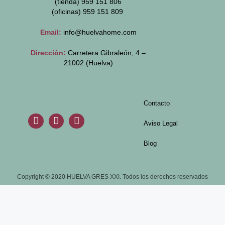
(tienda) 959 151 806
(oficinas)
959 151 809
Email:
info@huelvahome.com
Dirección:
Carretera Gibraleón, 4 –
21002 (Huelva)
Contacto
Aviso Legal
Blog
Copyright © 2020 HUELVA GRES XXI. Todos los derechos reservados