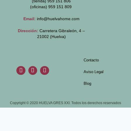
(tienda) 959 151 806
(oficinas)
959 151 809
Email:
info@huelvahome.com
Dirección:
Carretera Gibraleón, 4 –
21002 (Huelva)
Contacto
Aviso Legal
Blog
Copyright © 2020 HUELVA GRES XXI. Todos los derechos reservados