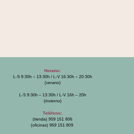
Horario:
L-S 9:30h – 13:30h / L-V 16:30h – 20:30h
(
verano
)
L-S 9:30h – 13:30h / L-V 16h – 20h
(
invierno
)
Teléfono:
(tienda) 959 151 806
(oficinas)
959 151 809