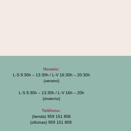
Horario:
L-S 9:30h – 13:30h / L-V 16:30h – 20:30h
(
verano
)
L-S 9:30h – 13:30h / L-V 16h – 20h
(
invierno
)
Teléfono:
(tienda) 959 151 806
(oficinas)
959 151 809