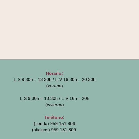
Horario:
L-S 9:30h – 13:30h / L-V 16:30h – 20:30h
(
verano
)
L-S 9:30h – 13:30h / L-V 16h – 20h
(
invierno
)
Teléfono:
(tienda) 959 151 806
(oficinas)
959 151 809