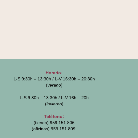
Horario:
L-S 9:30h – 13:30h / L-V 16:30h – 20:30h
(
verano
)
L-S 9:30h – 13:30h / L-V 16h – 20h
(
invierno
)
Teléfono:
(tienda) 959 151 806
(oficinas)
959 151 809