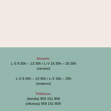
Horario:
L-S 9:30h – 13:30h / L-V 16:30h – 20:30h
(
verano
)
L-S 9:30h – 13:30h / L-V 16h – 20h
(
invierno
)
Teléfono:
(tienda) 959 151 806
(oficinas)
959 151 809