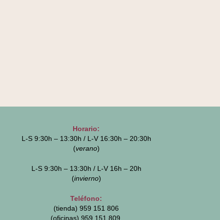
Horario:
L-S 9:30h – 13:30h / L-V 16:30h – 20:30h
(
verano
)
L-S 9:30h – 13:30h / L-V 16h – 20h
(
invierno
)
Teléfono:
(tienda) 959 151 806
(oficinas)
959 151 809