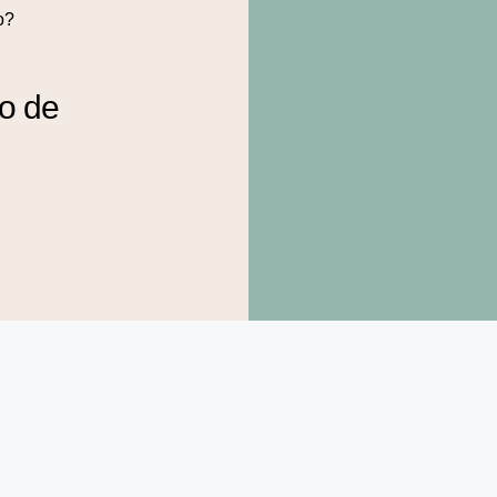
o?
to de