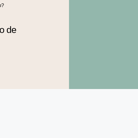
o?
to de