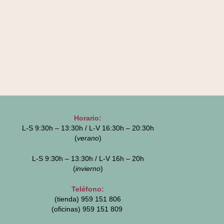
Horario:
L-S 9:30h – 13:30h / L-V 16:30h – 20:30h
(
verano
)
L-S 9:30h – 13:30h / L-V 16h – 20h
(
invierno
)
Teléfono:
(tienda) 959 151 806
(oficinas)
959 151 809