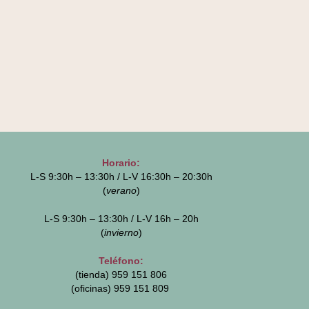
Horario:
L-S 9:30h – 13:30h / L-V 16:30h – 20:30h
(
verano
)
L-S 9:30h – 13:30h / L-V 16h – 20h
(
invierno
)
Teléfono:
(tienda) 959 151 806
(oficinas)
959 151 809