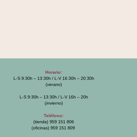
Horario:
L-S 9:30h – 13:30h / L-V 16:30h – 20:30h
(
verano
)
L-S 9:30h – 13:30h / L-V 16h – 20h
(
invierno
)
Teléfono:
(tienda) 959 151 806
(oficinas)
959 151 809