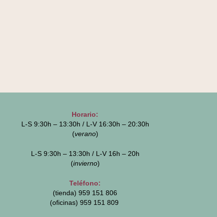
Horario:
L-S 9:30h – 13:30h / L-V 16:30h – 20:30h
(
verano
)
L-S 9:30h – 13:30h / L-V 16h – 20h
(
invierno
)
Teléfono:
(tienda) 959 151 806
(oficinas)
959 151 809