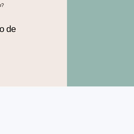
o?
to de