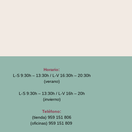
Horario:
L-S 9:30h – 13:30h / L-V 16:30h – 20:30h
(
verano
)
L-S 9:30h – 13:30h / L-V 16h – 20h
(
invierno
)
Teléfono:
(tienda) 959 151 806
(oficinas)
959 151 809