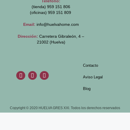
Teléfono:
(tienda) 959 151 806
(oficinas)
959 151 809
Email:
info@huelvahome.com
Dirección:
Carretera Gibraleón, 4 –
21002 (Huelva)
Contacto
Aviso Legal
Blog
Copyright © 2020 HUELVA GRES XXI. Todos los derechos reservados