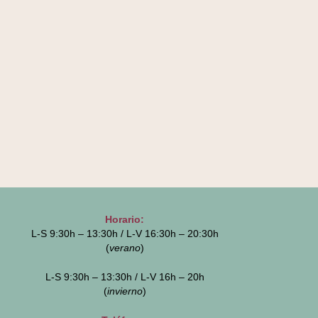
Horario:
L-S 9:30h – 13:30h / L-V 16:30h – 20:30h
(
verano
)
L-S 9:30h – 13:30h / L-V 16h – 20h
(
invierno
)