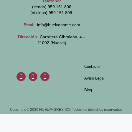
Teléfono:
(tienda) 959 151 806
(oficinas)
959 151 809
Email:
info@huelvahome.com
Dirección:
Carretera Gibraleón, 4 –
21002 (Huelva)
Contacto
Aviso Legal
Blog
Copyright © 2020 HUELVA GRES XXI. Todos los derechos reservados