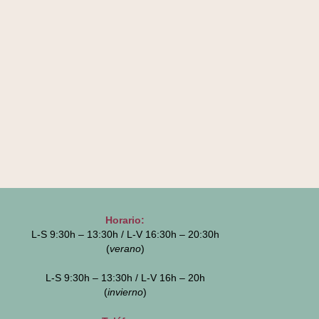
Horario:
L-S 9:30h – 13:30h / L-V 16:30h – 20:30h
(
verano
)
L-S 9:30h – 13:30h / L-V 16h – 20h
(
invierno
)