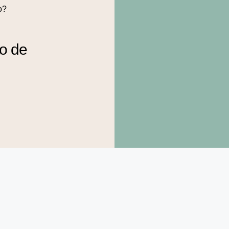
o?
to de