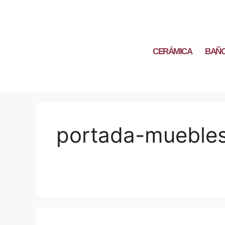
CERÁMICA
BAÑ
portada-mueble