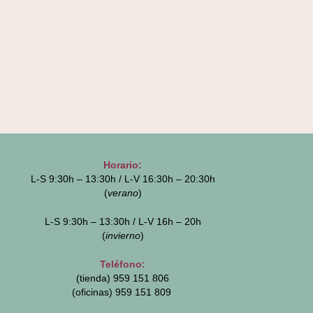
Horario:
L-S 9:30h – 13:30h / L-V 16:30h – 20:30h
(
verano
)
L-S 9:30h – 13:30h / L-V 16h – 20h
(
invierno
)
Teléfono:
(tienda) 959 151 806
(oficinas)
959 151 809