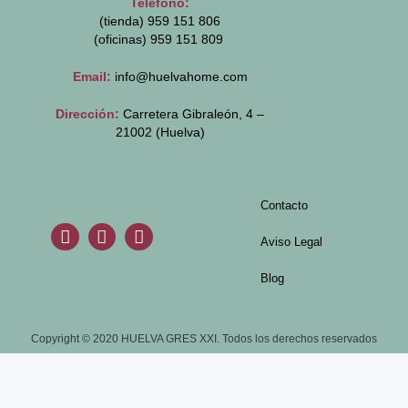
Teléfono:
(tienda) 959 151 806
(oficinas)
959 151 809
Email:
info@huelvahome.com
Dirección:
Carretera Gibraleón, 4 –
21002 (Huelva)
Contacto
Aviso Legal
Blog
Copyright © 2020 HUELVA GRES XXI. Todos los derechos reservados