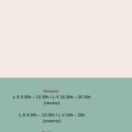
Horario:
L-S 9:30h – 13:30h / L-V 16:30h – 20:30h
(
verano
)
L-S 9:30h – 13:30h / L-V 16h – 20h
(
invierno
)