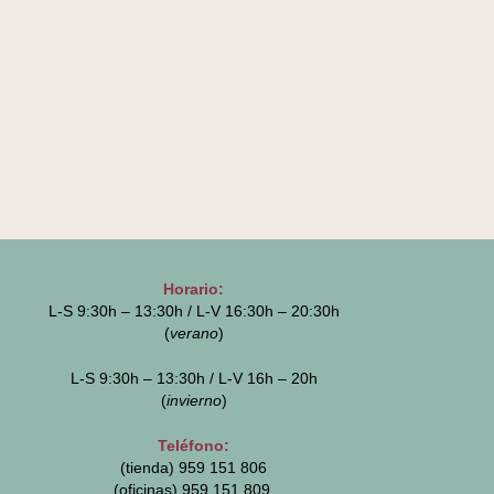
Horario:
L-S 9:30h – 13:30h / L-V 16:30h – 20:30h
(
verano
)
L-S 9:30h – 13:30h / L-V 16h – 20h
(
invierno
)
Teléfono:
(tienda) 959 151 806
(oficinas)
959 151 809