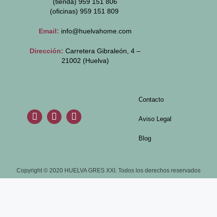
(tienda) 959 151 806
(oficinas)
959 151 809
Email:
info@huelvahome.com
Dirección:
Carretera Gibraleón, 4 –
21002 (Huelva)
Contacto
Aviso Legal
Blog
Copyright © 2020 HUELVA GRES XXI. Todos los derechos reservados