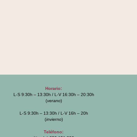
Horario:
L-S 9:30h – 13:30h / L-V 16:30h – 20:30h
(
verano
)
L-S 9:30h – 13:30h / L-V 16h – 20h
(
invierno
)
Teléfono: