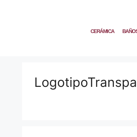
CERÁMICA
BAÑO
LogotipoTranspa