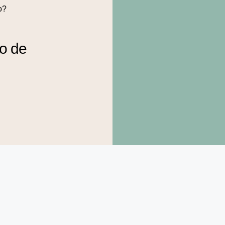
o?
to de