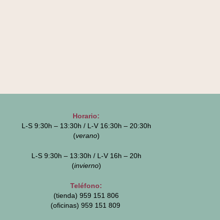
Horario:
L-S 9:30h – 13:30h / L-V 16:30h – 20:30h
(
verano
)
L-S 9:30h – 13:30h / L-V 16h – 20h
(
invierno
)
Teléfono:
(tienda) 959 151 806
(oficinas)
959 151 809