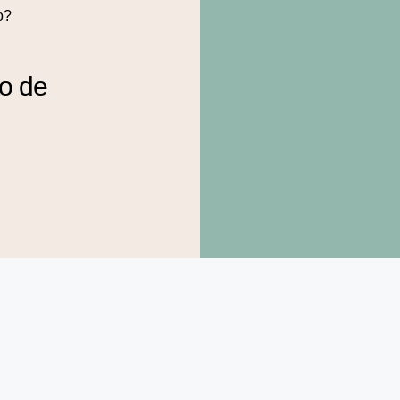
o?
to de