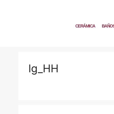
CERÁMICA
BAÑO
lg_HH