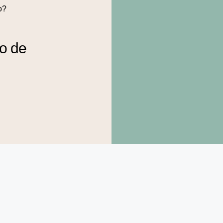
o?
to de