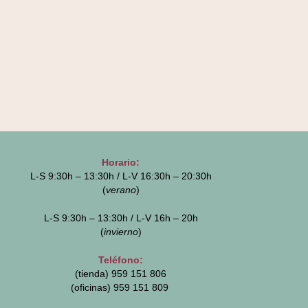
Horario:
L-S 9:30h – 13:30h / L-V 16:30h – 20:30h
(
verano
)
L-S 9:30h – 13:30h / L-V 16h – 20h
(
invierno
)
Teléfono:
(tienda) 959 151 806
(oficinas)
959 151 809