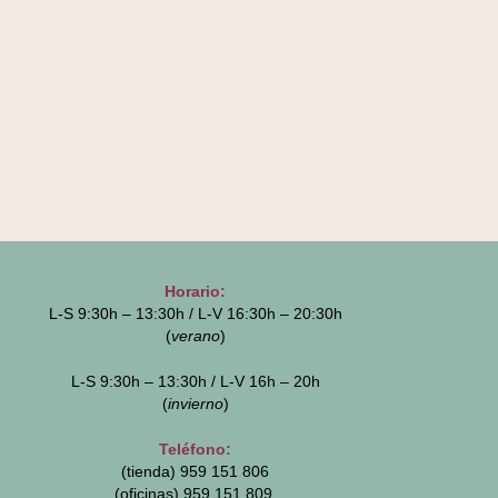
Horario:
L-S 9:30h – 13:30h / L-V 16:30h – 20:30h
(
verano
)
L-S 9:30h – 13:30h / L-V 16h – 20h
(
invierno
)
Teléfono:
(tienda) 959 151 806
(oficinas)
959 151 809