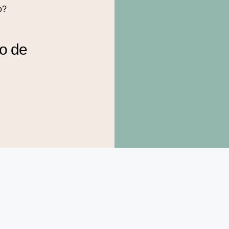
o?
to de