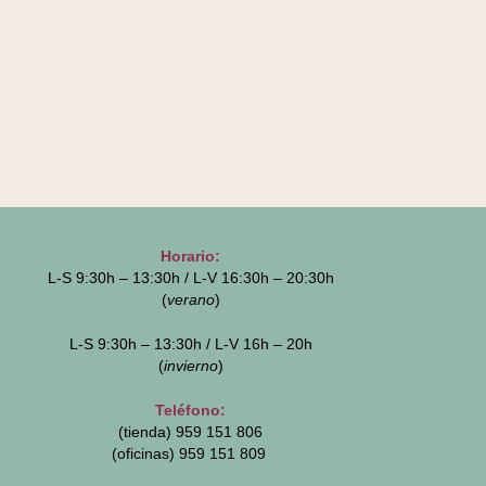
Horario:
L-S 9:30h – 13:30h / L-V 16:30h – 20:30h
(
verano
)
L-S 9:30h – 13:30h / L-V 16h – 20h
(
invierno
)
Teléfono:
(tienda) 959 151 806
(oficinas)
959 151 809