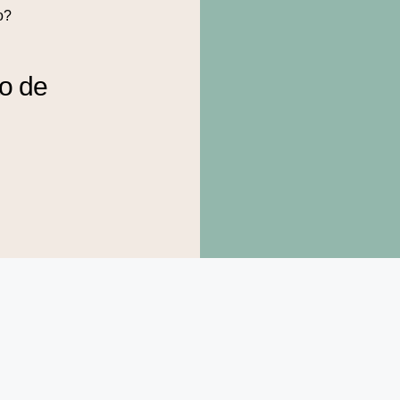
o?
to de