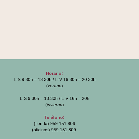
Horario:
L-S 9:30h – 13:30h / L-V 16:30h – 20:30h
(
verano
)
L-S 9:30h – 13:30h / L-V 16h – 20h
(
invierno
)
Teléfono:
(tienda) 959 151 806
(oficinas)
959 151 809