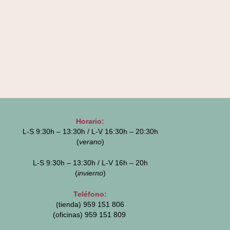
Horario:
L-S 9:30h – 13:30h / L-V 16:30h – 20:30h
(
verano
)
L-S 9:30h – 13:30h / L-V 16h – 20h
(
invierno
)
Teléfono:
(tienda) 959 151 806
(oficinas)
959 151 809