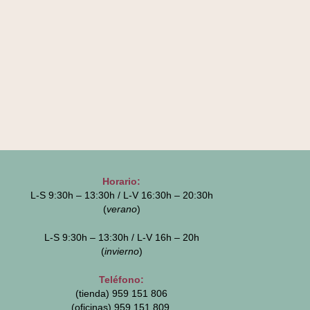
Horario:
L-S 9:30h – 13:30h / L-V 16:30h – 20:30h
(
verano
)
L-S 9:30h – 13:30h / L-V 16h – 20h
(
invierno
)
Teléfono:
(tienda) 959 151 806
(oficinas)
959 151 809