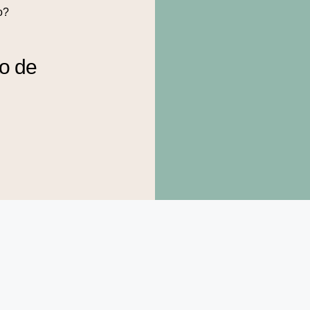
o?
to de