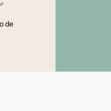
o?
to de