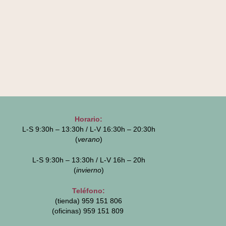
Horario:
L-S 9:30h – 13:30h / L-V 16:30h – 20:30h
(
verano
)
L-S 9:30h – 13:30h / L-V 16h – 20h
(
invierno
)
Teléfono:
(tienda) 959 151 806
(oficinas)
959 151 809