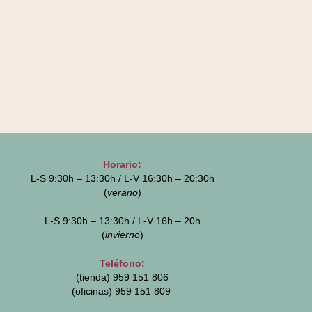
Horario:
L-S 9:30h – 13:30h / L-V 16:30h – 20:30h
(
verano
)
L-S 9:30h – 13:30h / L-V 16h – 20h
(
invierno
)
Teléfono:
(tienda) 959 151 806
(oficinas)
959 151 809