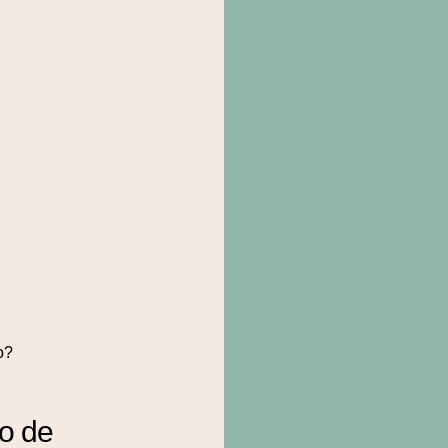
o?
to de