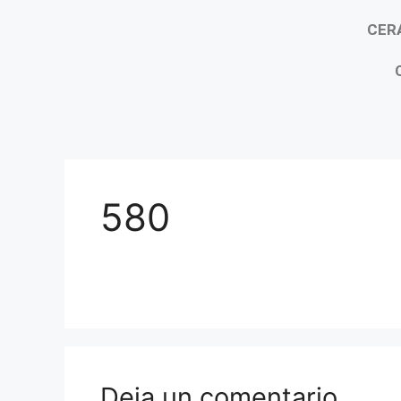
CER
580
Deja un comentario