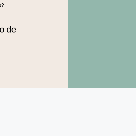
o?
to de