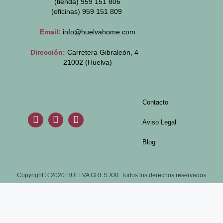
(tienda) 959 151 806
(oficinas)
959 151 809
Email:
info@huelvahome.com
Dirección:
Carretera Gibraleón, 4 –
21002 (Huelva)
Contacto
Aviso Legal
Blog
Copyright © 2020 HUELVA GRES XXI. Todos los derechos reservados