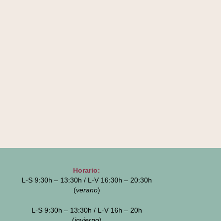
Horario:
L-S 9:30h – 13:30h / L-V 16:30h – 20:30h
(
verano
)
L-S 9:30h – 13:30h / L-V 16h – 20h
(
invierno
)